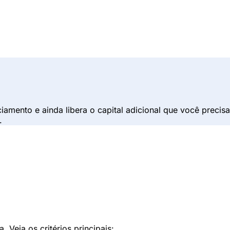
ciamento e ainda libera o capital adicional que você preci
.
 Veja os critérios principais: